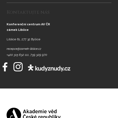
Kontaktujte nás
Konferenční centrum AV ČR
zámek Liblice
Liblice 61, 277 32 Byšice
recepce@zamek-liblice.cz
+420 315 632 111
,
739 329 970