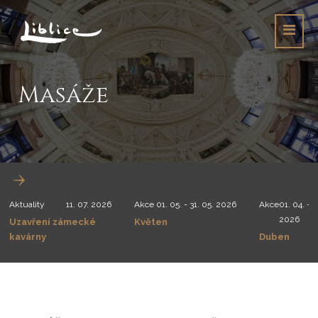
Masáže
Aktuality
11. 07. 2026
Akce
01. 05. - 31. 05. 2026
Akce
01. 04. - 3
2026
Uzavření zámecké
Květen
kavárny
Duben