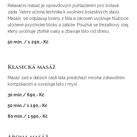
Relaxační masáž je opravdovým pohlazením pro bolavá
záda. Velmi účinná technika k uvolnění bolestivých stavů.
Masáží se odplavují toxiny z těla a zároveň uvolňuje hluboce
uložené psychické bloky a zátěže. Používá se třezalkový olej,
který uvolňuje ztuhlé svaly a zbavuje tělo od stresu.
50 min. / 1 290,- Kč
Klasická masáž
Masáž zad a dalších částí těla předchází mnoha zdravotním
komplikacím a osvěžuje tělo i mysl.
30 min./ 690,- Kč
50 min./ 1 190,- Kč
80 min./ 1 590,- Kč