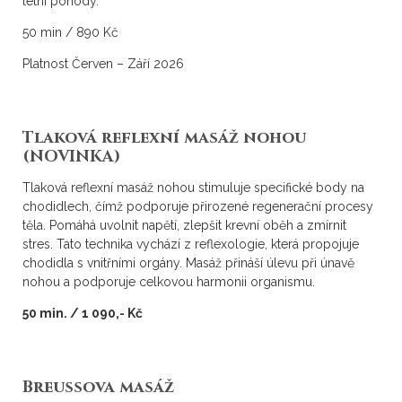
letní pohody.
50 min / 890 Kč
Platnost Červen – Září 2026
Tlaková reflexní masáž nohou
(NOVINKA)
Tlaková reflexní masáž nohou stimuluje specifické body na
chodidlech, čímž podporuje přirozené regenerační procesy
těla. Pomáhá uvolnit napětí, zlepšit krevní oběh a zmírnit
stres. Tato technika vychází z reflexologie, která propojuje
chodidla s vnitřními orgány. Masáž přináší úlevu při únavě
nohou a podporuje celkovou harmonii organismu.
50 min. / 1 090,- Kč
Breussova masáž