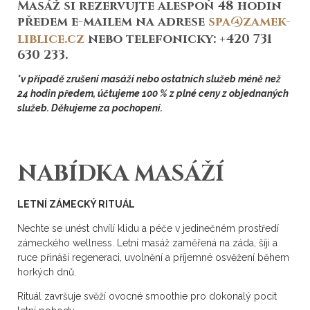
Masáž si rezervujte alespoň 48 hodin
předem e-mailem na adrese
spa@zamek-
liblice.cz
nebo telefonicky: +420 731
630 233.
*v případě zrušení masáží nebo ostatních služeb méně než
24 hodin předem, účtujeme 100 % z plné ceny z objednaných
služeb. Děkujeme za pochopení.
NABÍDKA MASÁŽÍ
LETNÍ ZÁMECKÝ RITUÁL
Nechte se unést chvílí klidu a péče v jedinečném prostředí
zámeckého wellness. Letní masáž zaměřená na záda, šíji a
ruce přináší regeneraci, uvolnění a příjemné osvěžení během
horkých dnů.
Rituál završuje svěží ovocné smoothie pro dokonalý pocit