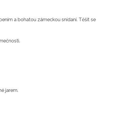
pením a bohatou zámeckou snídaní. Těšit se
imečnosti.
né jarem.