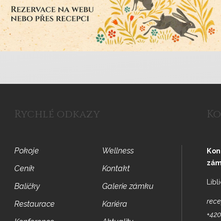
Rychlé odkazy
Ko
Pokoje
Wellness
Kon
zám
Ceník
Kontakt
Libl
Balíčky
Galerie zámku
rece
Restaurace
Kariéra
+420