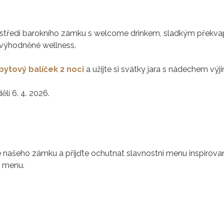
ostředí barokního zámku s welcome drinkem, sladkým překva
zvýhodněné wellness.
bytový balíček 2 noci
a užijte si svátky jara s nádechem výj
lí 6. 4. 2026.
e našeho zámku a přijďte ochutnat slavnostní menu inspirova
o menu.