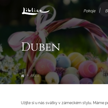
Pokoje
B
Duben
Akce
Užijte si u nás svátky v zámeckém stylu. Máme p