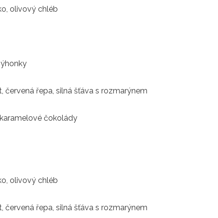
tko, olivový chléb
 výhonky
t, červená řepa, silná šťáva s rozmarýnem
z karamelové čokolády
tko, olivový chléb
t, červená řepa, silná šťáva s rozmarýnem