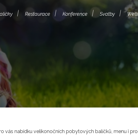
alíčky
Restaurace
Konference
Svatby
Well
ro vás nabídku velikonočních pobytových balíčků, menu i pro