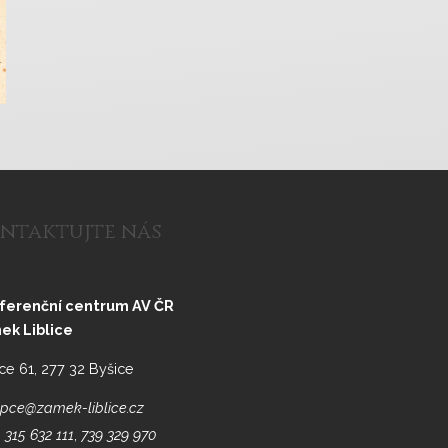
ntaktujte nás
ferenční centrum AV ČR
ek Liblice
ice 61, 277 32 Byšice
pce@zamek-liblice.cz
 315 632 111
,
739 329 970