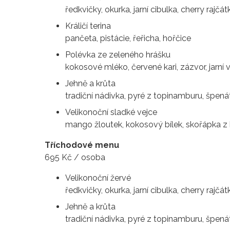
ředkvičky, okurka, jarní cibulka, cherry rajčá
Králičí terina
pančeta, pistácie, řeřicha, hořčice
Polévka ze zeleného hrášku
kokosové mléko, červené kari, zázvor, jarní
Jehně a krůta
tradiční nádivka, pyré z topinamburu, špená
Velikonoční sladké vejce
mango žloutek, kokosový bílek, skořápka 
Tříchodové menu
695 Kč / osoba
Velikonoční žervé
ředkvičky, okurka, jarní cibulka, cherry rajčá
Jehně a krůta
tradiční nádivka, pyré z topinamburu, špená