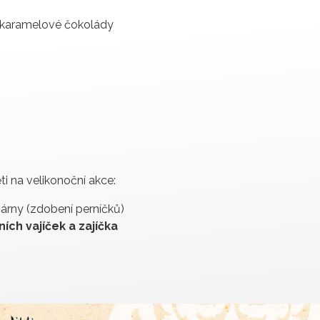
z karamelové čokolády
i na velikonoční akce:
árny (zdobení perníčků)
čních
vajíček a zajíčka