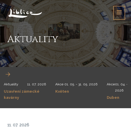
Aktuality
Aktuality
11. 07. 2026
Akce
01. 05. - 31. 05. 2026
Akce
01. 04. - 3
2026
Uzavření zámecké
Květen
kavárny
Duben
11. 07. 2026