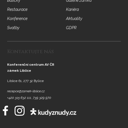
Balíčky
Galerie zámku
Restaurace
Kariéra
Konference
Aktuality
Svatby
GDPR
Kontaktujte nás
Konferenční centrum AV ČR
zámek Liblice
Liblice 61, 277 32 Byšice
recepce@zamek-liblice.cz
+420 315 632 111
,
739 329 970