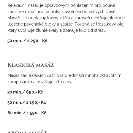
Relaxační masáž je opravdovým pohlazením pro bolavá
záda. Velmi účinná technika k uvolnění bolestivých stavů.
Masáží se odplavují toxiny z těla a zároveň uvolňuje hluboce
uložené psychické bloky a zátěže. Používá se třezalkový olej,
který uvolňuje ztuhlé svaly a zbavuje tělo od stresu.
50 min. / 1 290,- Kč
Klasická masáž
Masáž zad a dalších částí těla předchází mnoha zdravotním
komplikacím a osvěžuje tělo i mysl.
30 min./ 690,- Kč
50 min./ 1 190,- Kč
80 min./ 1 590,- Kč