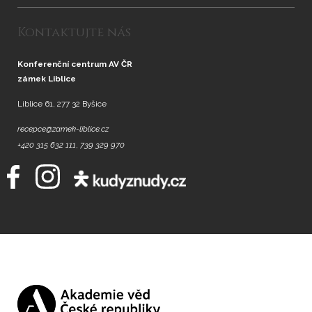
Kontaktujte nás
Konferenční centrum AV ČR
zámek Liblice
Liblice 61, 277 32 Byšice
recepce@zamek-liblice.cz
+420 315 632 111
,
739 329 970