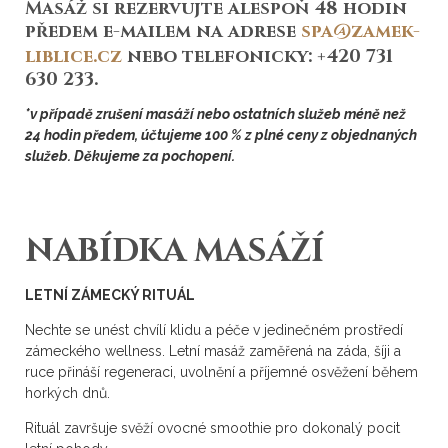
Masáž si rezervujte alespoň 48 hodin
předem e-mailem na adrese
spa@zamek-
liblice.cz
nebo telefonicky: +420 731
630 233.
*v případě zrušení masáží nebo ostatních služeb méně než
24 hodin předem, účtujeme 100 % z plné ceny z objednaných
služeb. Děkujeme za pochopení.
NABÍDKA MASÁŽÍ
LETNÍ ZÁMECKÝ RITUÁL
Nechte se unést chvílí klidu a péče v jedinečném prostředí
zámeckého wellness. Letní masáž zaměřená na záda, šíji a
ruce přináší regeneraci, uvolnění a příjemné osvěžení během
horkých dnů.
Rituál završuje svěží ovocné smoothie pro dokonalý pocit