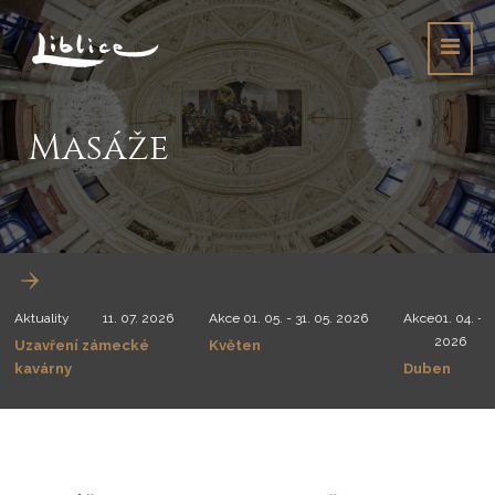
Masáže
Aktuality
11. 07. 2026
Akce
01. 05. - 31. 05. 2026
Akce
01. 04. - 3
2026
Uzavření zámecké
Květen
kavárny
Duben