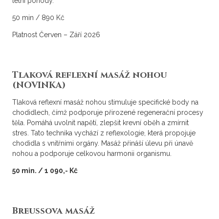
letní pohody.
50 min / 890 Kč
Platnost Červen – Září 2026
Tlaková reflexní masáž nohou
(NOVINKA)
Tlaková reflexní masáž nohou stimuluje specifické body na
chodidlech, čímž podporuje přirozené regenerační procesy
těla. Pomáhá uvolnit napětí, zlepšit krevní oběh a zmírnit
stres. Tato technika vychází z reflexologie, která propojuje
chodidla s vnitřními orgány. Masáž přináší úlevu při únavě
nohou a podporuje celkovou harmonii organismu.
50 min. / 1 090,- Kč
Breussova masáž