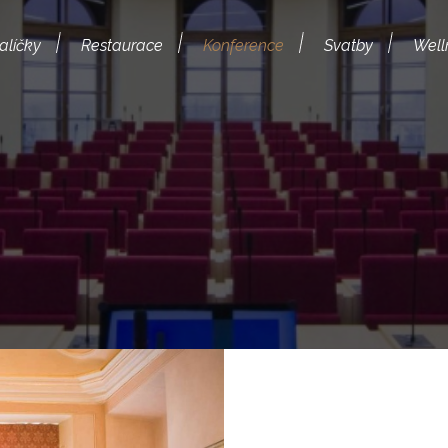
alíčky
Restaurace
Konference
Svatby
Well