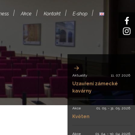
ness
Akce
Kontakt
E-shop
Aktuality
11. 07. 2026
Uzavření zámecké
kavárny
Akce
01. 05. - 31. 05. 2026
Květen
Akce
01. 04. - 30. 04. 2026