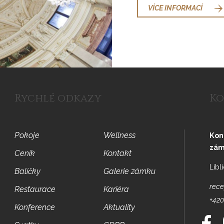
VÍCE INFORMACÍ
Rychlé odkazy
Ko
Pokoje
Wellness
Kon
zám
Ceník
Kontakt
Libl
Balíčky
Galerie zámku
rece
Restaurace
Kariéra
+420
Konference
Aktuality