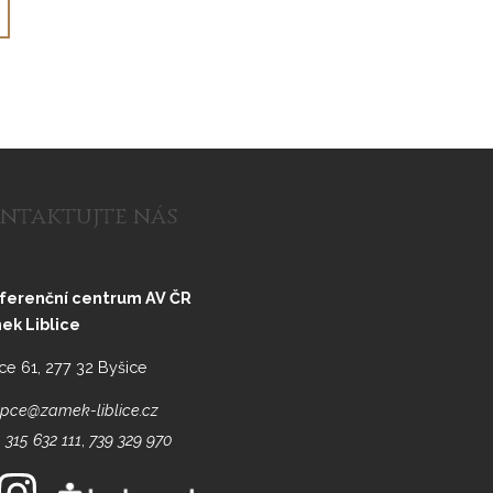
ntaktujte nás
ferenční centrum AV ČR
ek Liblice
ice 61, 277 32 Byšice
pce@zamek-liblice.cz
 315 632 111
,
739 329 970