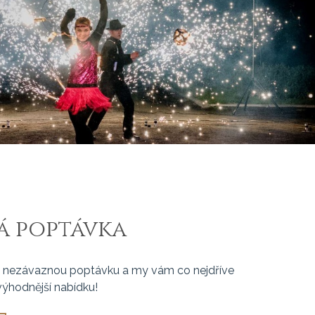
ZÁŘÍ
Akce
01. 08. - 31. 08. 2025
SRPEN
Akce
01. 07. - 31. 07. 2025
ČERVENEC
á poptávka
 nezávaznou poptávku a my vám co nejdříve
výhodnější nabídku!