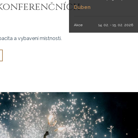
 konferenčních
Duben
Akce
14. 02. - 15. 02. 2026
Valentýn na zámku
acita a vybavení místností.
Akce
01. 12. - 31. 12. 2025
PROSINEC
Akce
01. 11. - 30. 11. 2025
LISTOPAD
Akce
01. 10. - 31. 10. 2025
ŘÍJEN
Akce
01. 09. - 30. 09. 2025