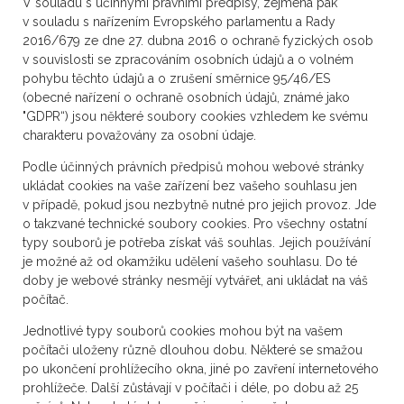
V souladu s účinnými právními předpisy, zejména pak
v souladu s nařízením Evropského parlamentu a Rady
2016/679 ze dne 27. dubna 2016 o ochraně fyzických osob
v souvislosti se zpracováním osobních údajů a o volném
pohybu těchto údajů a o zrušení směrnice 95/46/ES
(obecné nařízení o ochraně osobních údajů, známé jako
"GDPR“) jsou některé soubory cookies vzhledem ke svému
charakteru považovány za osobní údaje.
Podle účinných právních předpisů mohou webové stránky
ukládat cookies na vaše zařízení bez vašeho souhlasu jen
v případě, pokud jsou nezbytně nutné pro jejich provoz. Jde
o takzvané technické soubory cookies. Pro všechny ostatní
typy souborů je potřeba získat váš souhlas. Jejich používání
je možné až od okamžiku udělení vašeho souhlasu. Do té
doby je webové stránky nesmějí vytvářet, ani ukládat na váš
počítač.
Jednotlivé typy souborů cookies mohou být na vašem
počítači uloženy různě dlouhou dobu. Některé se smažou
po ukončení prohlížecího okna, jiné po zavření internetového
prohlížeče. Další zůstávají v počítači i déle, po dobu až 25