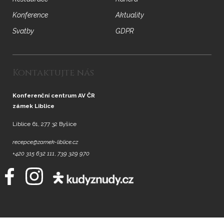
Konference
Aktuality
Svatby
GDPR
Kontaktujte nás
Konferenční centrum AV ČR
zámek Liblice
Liblice 61, 277 32 Byšice
recepce@zamek-liblice.cz
+420 315 632 111
,
739 329 970