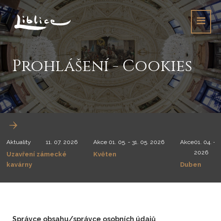
Prohlášení - Cookies
Aktuality
11. 07. 2026
Akce
01. 05. - 31. 05. 2026
Akce
01. 04. - 3
2026
Uzavření zámecké
Květen
kavárny
Duben
Správce obsahu/správce osobních údajů