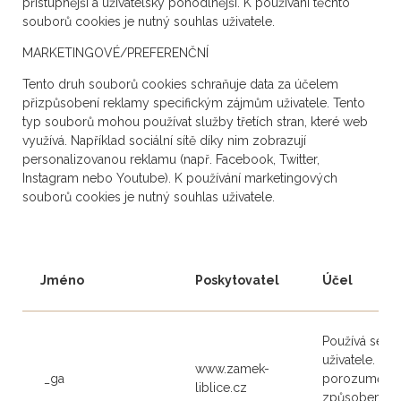
přístupnější a uživatelsky pohodlnější. K používání těchto
souborů cookies je nutný souhlas uživatele.
MARKETINGOVÉ/PREFERENČNÍ
Tento druh souborů cookies schraňuje data za účelem
přizpůsobení reklamy specifickým zájmům uživatele. Tento
typ souborů mohou používat služby třetích stran, které web
využívá. Například sociální sítě díky nim zobrazují
personalizovanou reklamu (např. Facebook, Twitter,
Instagram nebo Youtube). K používání marketingových
souborů cookies je nutný souhlas uživatele.
Jméno
Poskytovatel
Účel
Používá se pr
uživatele. P
www.zamek-
_ga
porozumět, j
liblice.cz
způsobem náv