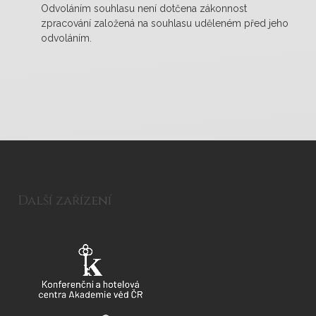
Odvoláním souhlasu není dotčena zákonnost
zpracování založená na souhlasu uděleném před jeho
odvoláním.
Další zařízení