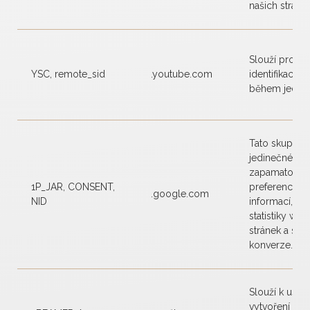
našich stránek
Slouží pro uni
YSC, remote_sid
.youtube.com
identifikaci už
během jedné 
Tato skupina 
jedinečné ID 
zapamatování
1P_JAR, CONSENT,
preferencí a 
.google.com
NID
informací, jak
statistiky we
stránek a sle
konverze. Ví
Slouží k usna
vytvoření rez