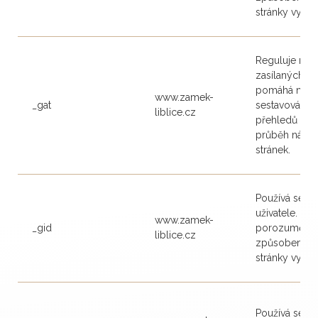
stránky využíva
Reguluje rych
zasílaných p
pomáhá nám 
www.zamek-
_gat
sestavování r
liblice.cz
přehledů popi
průběh návšt
stránek.
Používá se pr
uživatele. P
www.zamek-
_gid
porozumět, j
liblice.cz
způsobem náv
stránky využíva
Používá se pr