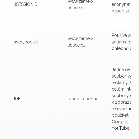
www.zamek-
JSESSIONID
anonymní uži
liblice.cz
relace ze stra
Používá se pr
www.zamek-
avcr_cookie
zapamatování
liblice.cz
ohledně cook
Jedná se o c
soubor využí
reklamy zob
celém interne
soubory coo
IDE
.doubleclick.net
k zobrazován
relevantnější
používat i jin
Google, např
YouTube.