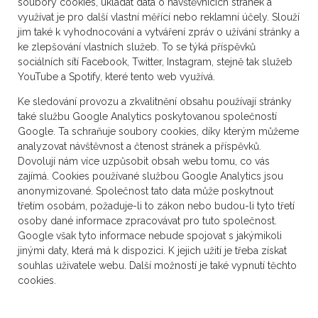
soubory cookies, ukládat data o návštěvnících stránek a
využívat je pro další vlastní měřící nebo reklamní účely. Slouží
jim také k vyhodnocování a vytváření zpráv o užívání stránky a
ke zlepšování vlastních služeb. To se týká příspěvků
sociálních sítí Facebook, Twitter, Instagram, stejně tak služeb
YouTube a Spotify, které tento web využívá.
Ke sledování provozu a zkvalitnění obsahu používají stránky
také službu Google Analytics poskytovanou společností
Google. Ta schraňuje soubory cookies, díky kterým můžeme
analyzovat návštěvnost a čtenost stránek a příspěvků.
Dovolují nám více uzpůsobit obsah webu tomu, co vás
zajímá. Cookies používané službou Google Analytics jsou
anonymizované. Společnost tato data může poskytnout
třetím osobám, požaduje-li to zákon nebo budou-li tyto třetí
osoby dané informace zpracovávat pro tuto společnost.
Google však tyto informace nebude spojovat s jakýmikoli
jinými daty, která má k dispozici. K jejich užití je třeba získat
souhlas uživatele webu. Další možností je také vypnutí těchto
cookies.