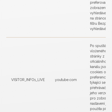
preferovaný j
zobrazených
vyhledávanýc
na stránce, na
filtru Bezpeč
vyhledávání 
Po spuštění v
vloženého na
stránky z na
oficiálního Y
kanálu jsou u
cookies obsah
preference už
VISITOR_INFO1_LIVE
.youtube.com
týkající se na
přehrávače (n
jeho verze, po
pro zobrazení
nastavení jso
použita při da