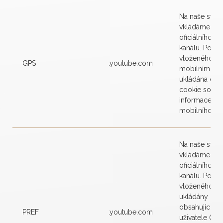
Na naše strán
vkládáme vid
oficiálního Y
kanálu. Po spu
vloženého vi
GPS
.youtube.com
mobilním zaří
ukládána do 
cookie soubo
informace o 
mobilního zař
Na naše strán
vkládáme vid
oficiálního Y
kanálu. Po spu
vloženého vi
ukládány coo
obsahující pr
PREF
.youtube.com
uživatele (ze