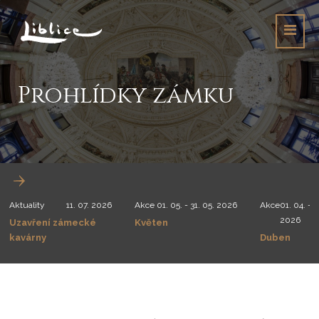
Prohlídky zámku
Aktuality
11. 07. 2026
Akce
01. 05. - 31. 05. 2026
Akce
01. 04. - 3
2026
Uzavření zámecké
Květen
kavárny
Duben