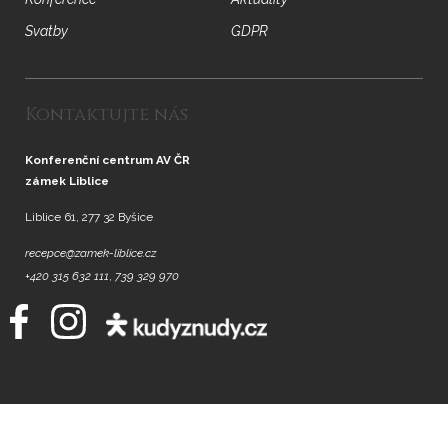
Svatby
GDPR
Kontaktujte nás
Konferenční centrum AV ČR
zámek Liblice
Liblice 61, 277 32 Byšice
recepce@zamek-liblice.cz
+420 315 632 111
,
739 329 970