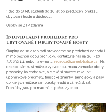
60 min.
Kč/osoba
Kč/osoba
* děti do 15 let, studenti do 26 let po předložení průkazu,
ubytovaní hosté a důchodci.
Osoby se ZTP zdarma
In
dividuální prohlídky pro
ubytované i neubytované hosty
Skupiny od 10 osob rádi provedeme po předchozí dohodě i
mimo běžnou dobu prohlídky. Kontaktujte nás na tel. +420
315 632 111, nebo na e-mailu:
recepce@zamek-liblice.cz
. Na
recepci zámku si můžete vyzvednout mapu zámecké obory,
prospekty, kalendář akcí, ale také si můžete zakoupit
upomínkové předměty, turistické známky, samolepky a pasy,
do kterých můžete samolepky hradů a zámků sbírat.
Prohlídky jsou pro maximální počet 25 osob.