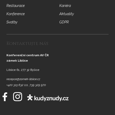
Restaurace
Kariéra
Konference
Aktuality
Svatby
GDPR
Kontaktujte nás
Konferenční centrum AV ČR
zámek Liblice
Liblice 61, 277 32 Byšice
recepce@zamek-liblice.cz
+420 315 632 111
,
739 329 970