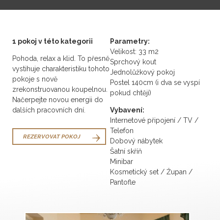
1 pokoj v této kategorii
Parametry:
Velikost: 33 m2
Pohoda, relax a klid. To přesně
Sprchový kout
vystihuje charakteristiku tohoto
Jednolůžkový pokoj
pokoje s nově
Postel 140cm (i dva se vyspí
zrekonstruovanou koupelnou.
pokud chtějí)
Načerpejte novou energii do
dalších pracovních dní.
Vybavení:
Internetové připojení / TV /
Telefon
REZERVOVAT POKOJ
Dobový nábytek
Šatní skříň
Minibar
Kosmetický set / Župan /
Pantofle