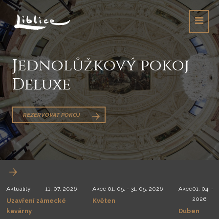
Jednolůžkový pokoj
Deluxe
REZERVOVAT POKOJ
Aktuality
11. 07. 2026
Akce
01. 05. - 31. 05. 2026
Akce
01. 04. - 3
2026
Uzavření zámecké
Květen
kavárny
Duben