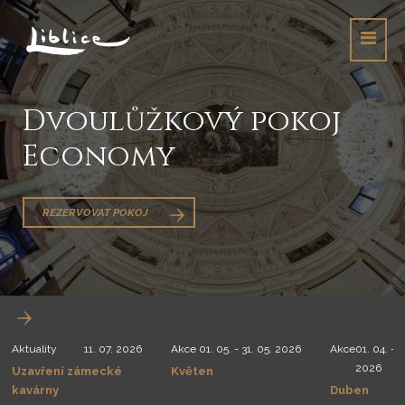
Dvoulůžkový pokoj
Economy
REZERVOVAT POKOJ
Aktuality
11. 07. 2026
Akce
01. 05. - 31. 05. 2026
Akce
01. 04. - 3
2026
Uzavření zámecké
Květen
kavárny
Duben