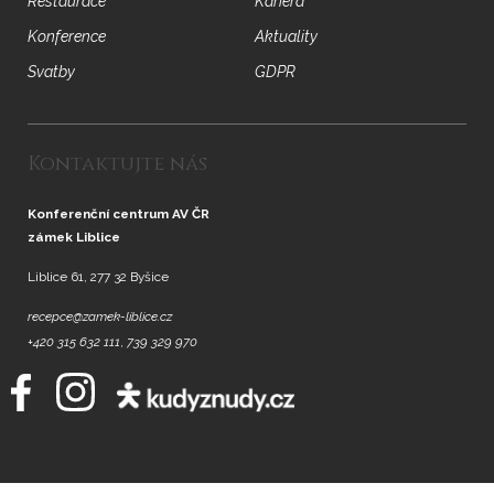
Restaurace
Kariéra
Konference
Aktuality
Svatby
GDPR
Kontaktujte nás
Konferenční centrum AV ČR
zámek Liblice
Liblice 61, 277 32 Byšice
recepce@zamek-liblice.cz
+420 315 632 111
,
739 329 970